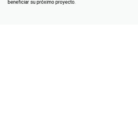
beneficiar su próximo proyecto.
CONTACTO
AVISO DE PRIVACIDAD
ATENCIÓN A PROVEEDORES
PROYECTOS