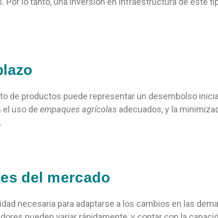
s. Por lo tanto, una inversión en infraestructura de este t
plazo
nto de productos puede representar un desembolso inicial
n el uso de
empaques agrícolas
adecuados, y la
minimiza
.
des del mercado
lidad necesaria para adaptarse a los cambios en las de
idores pueden variar rápidamente, y contar con la capaci